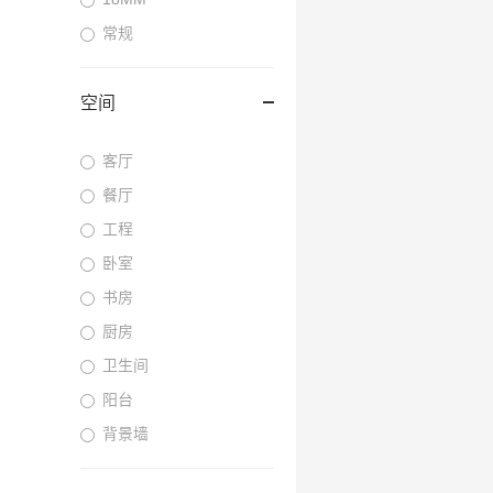
常规
空间
客厅
餐厅
工程
卧室
书房
厨房
卫生间
阳台
背景墙