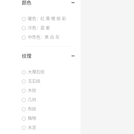
颜色
暖色：红 黄 橙 棕 彩
冷色：蓝 紫
中性色：黑 白 灰
纹理
大理石纹
玉石纹
木纹
几何
布纹
植物
水泥