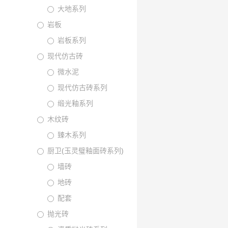
大地系列
岩板
岩板系列
现代仿古砖
微水泥
现代仿古砖系列
缎光釉系列
木纹砖
臻木系列
厨卫(玉灵璧釉面砖系列)
墙砖
地砖
配套
抛光砖