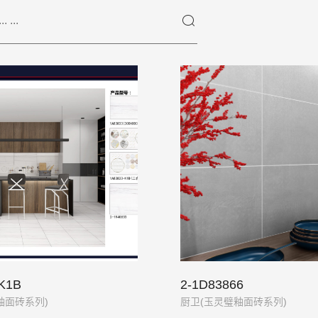
K1B
2-1D83866
釉面砖系列)
厨卫(玉灵璧釉面砖系列)