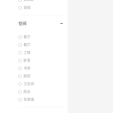
常规
空间
客厅
餐厅
工程
卧室
书房
厨房
卫生间
阳台
背景墙