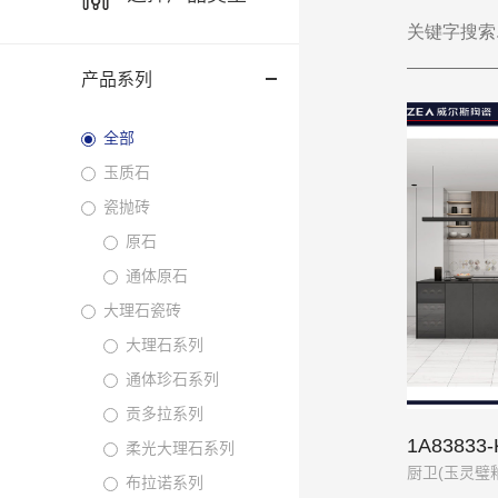
产品系列
全部
玉质石
瓷抛砖
原石
通体原石
大理石瓷砖
大理石系列
通体珍石系列
贡多拉系列
1A83833-
柔光大理石系列
厨卫(玉灵璧
布拉诺系列