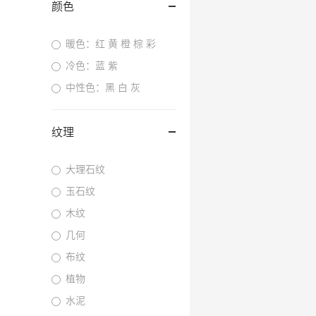
颜色
暖色：红 黄 橙 棕 彩
冷色：蓝 紫
中性色：黑 白 灰
纹理
大理石纹
玉石纹
木纹
几何
布纹
植物
水泥