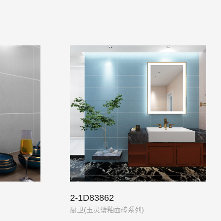
2-1D83862
厨卫(玉灵璧釉面砖系列)