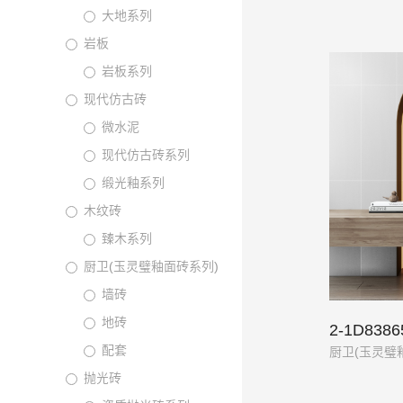
大地系列
岩板
岩板系列
现代仿古砖
微水泥
现代仿古砖系列
缎光釉系列
木纹砖
臻木系列
厨卫(玉灵璧釉面砖系列)
墙砖
地砖
2-1D8386
配套
厨卫(玉灵璧
抛光砖