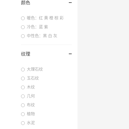
颜色
暖色：红 黄 橙 棕 彩
冷色：蓝 紫
中性色：黑 白 灰
纹理
大理石纹
玉石纹
木纹
几何
布纹
植物
水泥