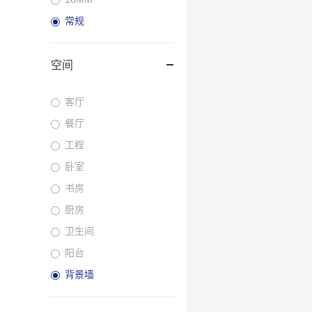
常规
空间
客厅
餐厅
工程
卧室
书房
厨房
卫生间
阳台
背景墙