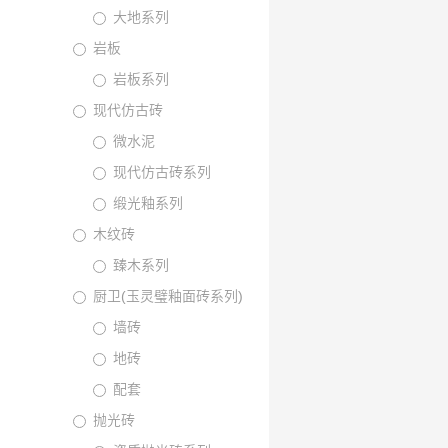
大地系列
岩板
岩板系列
现代仿古砖
微水泥
现代仿古砖系列
缎光釉系列
木纹砖
臻木系列
厨卫(玉灵璧釉面砖系列)
墙砖
地砖
配套
抛光砖