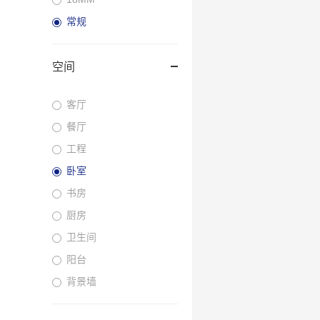
常规
空间
客厅
餐厅
工程
卧室
书房
厨房
卫生间
阳台
背景墙