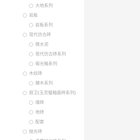
大地系列
岩板
岩板系列
现代仿古砖
微水泥
现代仿古砖系列
缎光釉系列
木纹砖
臻木系列
厨卫(玉灵璧釉面砖系列)
墙砖
地砖
配套
抛光砖