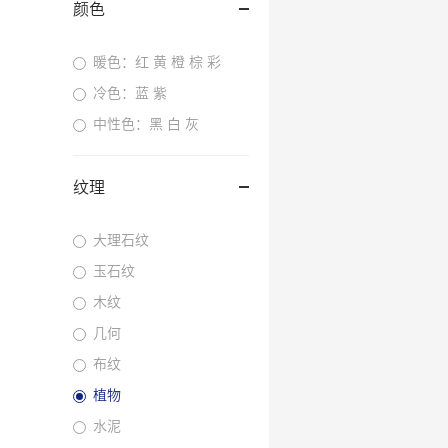
颜色
暖色：红 黄 橙 棕 彩
冷色：蓝 紫
中性色：黑 白 灰
纹理
大理石纹
玉石纹
木纹
几何
布纹
植物
水泥