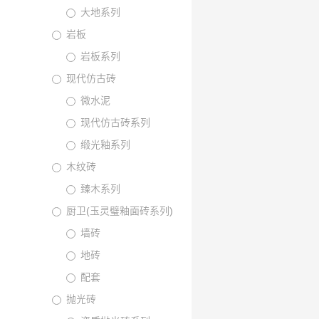
大地系列
岩板
岩板系列
现代仿古砖
微水泥
现代仿古砖系列
缎光釉系列
木纹砖
臻木系列
厨卫(玉灵璧釉面砖系列)
墙砖
地砖
配套
抛光砖