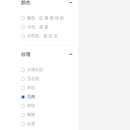
颜色
暖色：红 黄 橙 棕 彩
冷色：蓝 紫
中性色：黑 白 灰
纹理
大理石纹
玉石纹
木纹
几何
布纹
植物
水泥