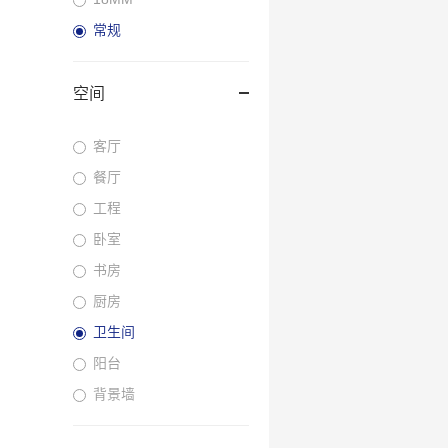
常规
空间
客厅
餐厅
工程
卧室
书房
厨房
卫生间
阳台
背景墙