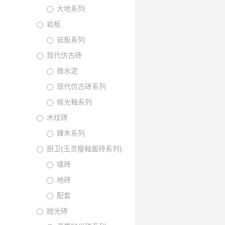
大地系列
岩板
岩板系列
现代仿古砖
微水泥
现代仿古砖系列
缎光釉系列
木纹砖
臻木系列
厨卫(玉灵璧釉面砖系列)
墙砖
地砖
配套
抛光砖