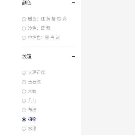
颜色
暖色：红 黄 橙 棕 彩
冷色：蓝 紫
中性色：黑 白 灰
纹理
大理石纹
玉石纹
木纹
几何
布纹
植物
水泥