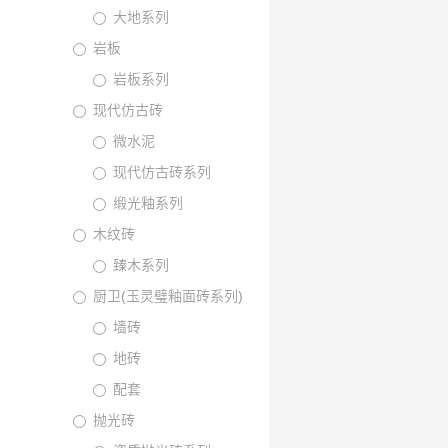
大地系列
岩板
岩板系列
现代仿古砖
微水泥
现代仿古砖系列
缎光釉系列
木纹砖
臻木系列
厨卫(玉灵璧釉面砖系列)
墙砖
地砖
配套
抛光砖