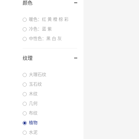
颜色
暖色：红 黄 橙 棕 彩
冷色：蓝 紫
中性色：黑 白 灰
纹理
大理石纹
玉石纹
木纹
几何
布纹
植物
水泥