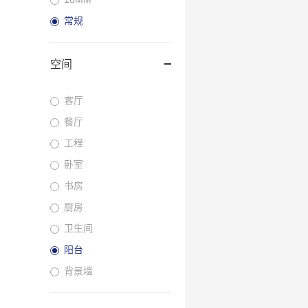
常规
空间
客厅
餐厅
工程
卧室
书房
厨房
卫生间
阳台
背景墙