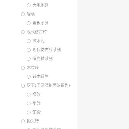
大地系列
岩板
岩板系列
现代仿古砖
微水泥
现代仿古砖系列
缎光釉系列
木纹砖
臻木系列
厨卫(玉灵璧釉面砖系列)
墙砖
地砖
配套
抛光砖