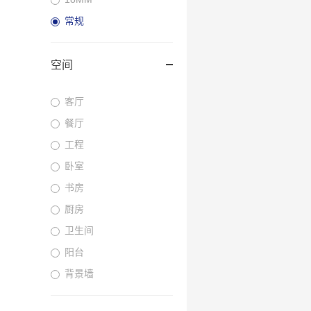
常规
空间
客厅
餐厅
工程
卧室
书房
厨房
卫生间
阳台
背景墙