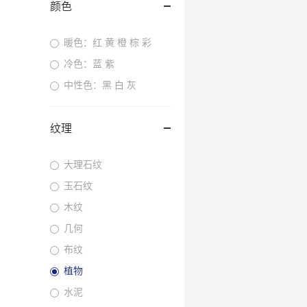
颜色
暖色：红 黄 橙 棕 彩
冷色：蓝 紫
中性色：黑 白 灰
纹理
大理石纹
玉石纹
木纹
几何
布纹
植物
水泥