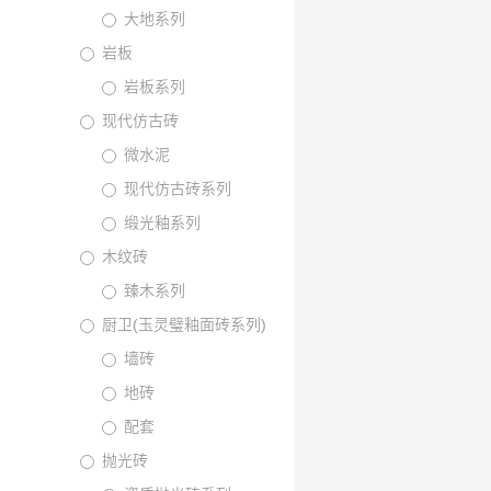
大地系列
岩板
岩板系列
现代仿古砖
微水泥
现代仿古砖系列
缎光釉系列
木纹砖
臻木系列
厨卫(玉灵璧釉面砖系列)
墙砖
地砖
配套
抛光砖