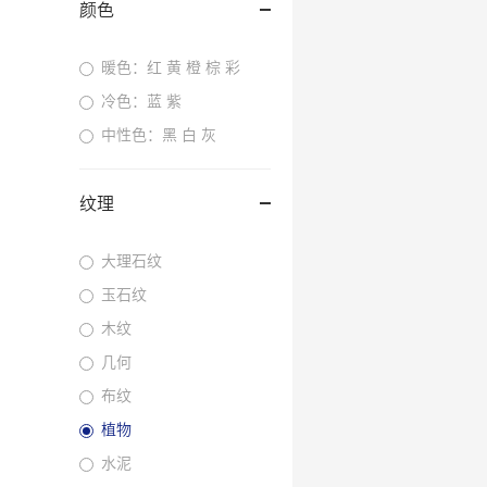
颜色
暖色：红 黄 橙 棕 彩
冷色：蓝 紫
中性色：黑 白 灰
纹理
大理石纹
玉石纹
木纹
几何
布纹
植物
水泥