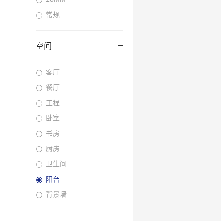
常规
空间
客厅
餐厅
工程
卧室
书房
厨房
卫生间
阳台
背景墙