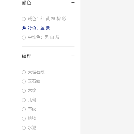
颜色
暖色：红 黄 橙 棕 彩
冷色：蓝 紫
中性色：黑 白 灰
纹理
大理石纹
玉石纹
木纹
几何
布纹
植物
水泥