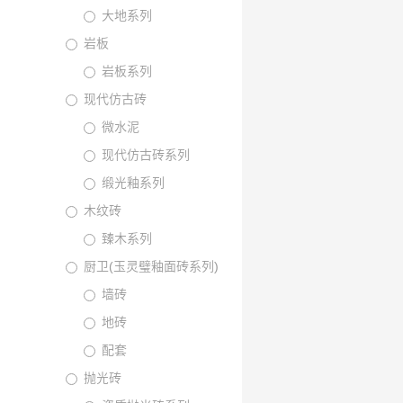
大地系列
岩板
岩板系列
现代仿古砖
微水泥
现代仿古砖系列
缎光釉系列
木纹砖
臻木系列
厨卫(玉灵璧釉面砖系列)
墙砖
地砖
配套
抛光砖