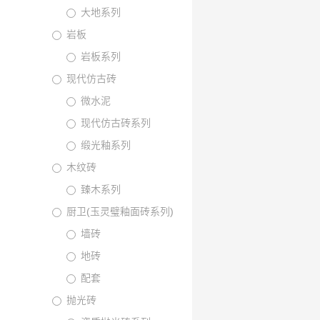
大地系列
岩板
岩板系列
现代仿古砖
微水泥
现代仿古砖系列
缎光釉系列
木纹砖
臻木系列
厨卫(玉灵璧釉面砖系列)
墙砖
地砖
配套
抛光砖