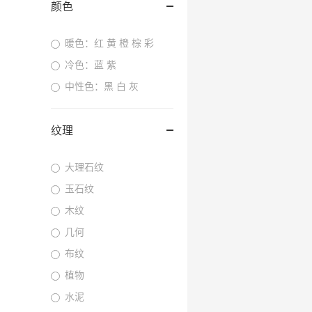
颜色
暖色：红 黄 橙 棕 彩
冷色：蓝 紫
中性色：黑 白 灰
纹理
大理石纹
玉石纹
木纹
几何
布纹
植物
水泥