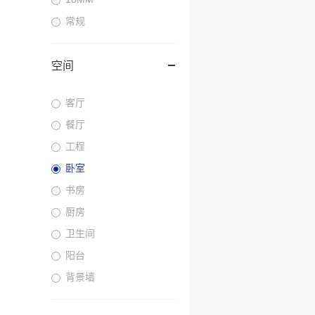
常规
空间
客厅
餐厅
工程
卧室
书房
厨房
卫生间
阳台
背景墙