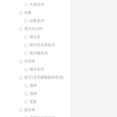
大地系列
岩板
岩板系列
现代仿古砖
微水泥
现代仿古砖系列
缎光釉系列
木纹砖
臻木系列
厨卫(玉灵璧釉面砖系列)
墙砖
地砖
配套
抛光砖