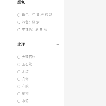
颜色
暖色：红 黄 橙 棕 彩
冷色：蓝 紫
中性色：黑 白 灰
纹理
大理石纹
玉石纹
木纹
几何
布纹
植物
水泥