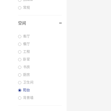
常规
空间
客厅
餐厅
工程
卧室
书房
厨房
卫生间
阳台
背景墙