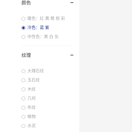
颜色
暖色：红 黄 橙 棕 彩
冷色：蓝 紫
中性色：黑 白 灰
纹理
大理石纹
玉石纹
木纹
几何
布纹
植物
水泥