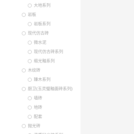
大地系列
岩板
岩板系列
现代仿古砖
微水泥
现代仿古砖系列
缎光釉系列
木纹砖
臻木系列
厨卫(玉灵璧釉面砖系列)
墙砖
地砖
配套
抛光砖