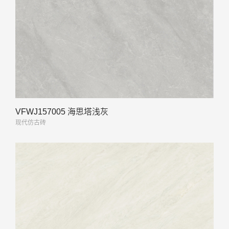
VFWJ157005 海思塔浅灰
现代仿古砖