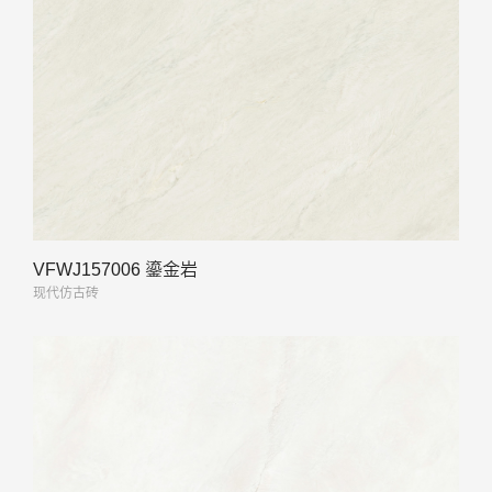
VFWJ157006 鎏金岩
现代仿古砖