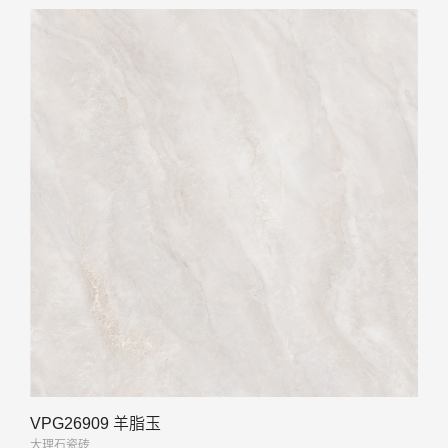
VPG26909 羊脂玉
大理石瓷砖