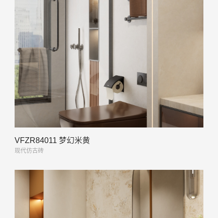
VFZR84011 梦幻米黄
现代仿古砖