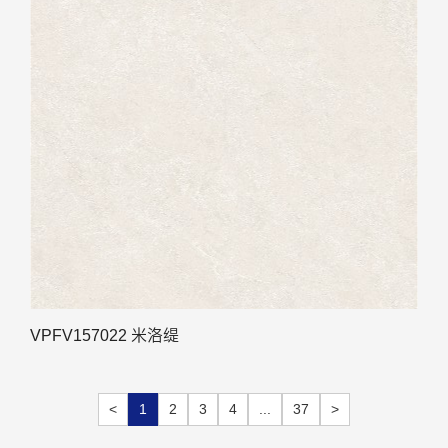
VPFV157022 米洛缇
<
1
2
3
4
...
37
>