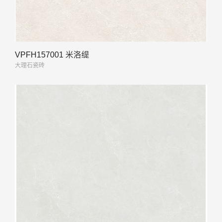
VPFH157001 米洛缇
大理石瓷砖