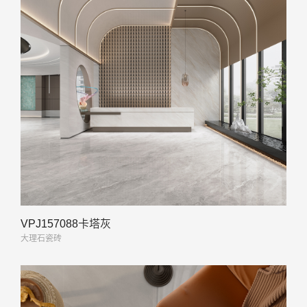
VPJ157088卡塔灰
大理石瓷砖