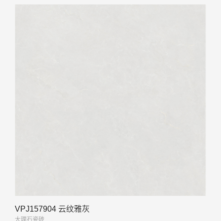
VPJ157904 云纹雅灰
大理石瓷砖