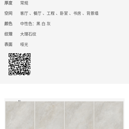
厚度
常规
空间
客厅 、餐厅 、工程 、卧室 、书房 、背景墙
颜色
中性色：黑 白 灰
纹理
大理石纹
表面
哑光