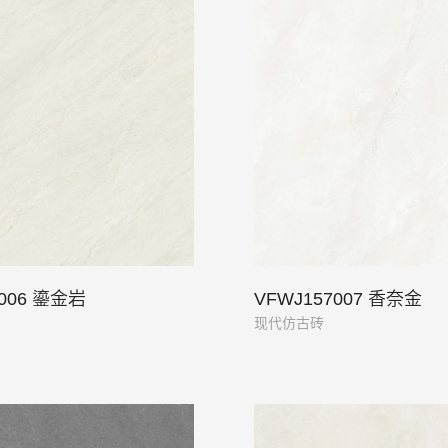
7006 鎏金岩
VFWJ157007 香奈金
现代仿古砖