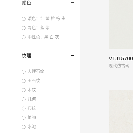
颜色
暖色：红 黄 橙 棕 彩
冷色：蓝 紫
中性色：黑 白 灰
纹理
VTJ1570
现代仿古砖
大理石纹
玉石纹
木纹
几何
布纹
植物
水泥