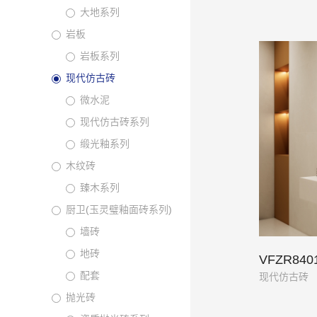
大地系列
岩板
岩板系列
现代仿古砖
微水泥
现代仿古砖系列
缎光釉系列
木纹砖
臻木系列
厨卫(玉灵璧釉面砖系列)
墙砖
地砖
VFZR84
配套
现代仿古砖
抛光砖