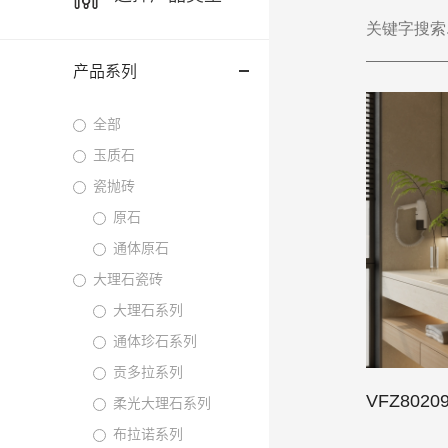
产品系列
全部
玉质石
瓷抛砖
原石
通体原石
大理石瓷砖
大理石系列
通体珍石系列
贡多拉系列
VFZ802
柔光大理石系列
布拉诺系列