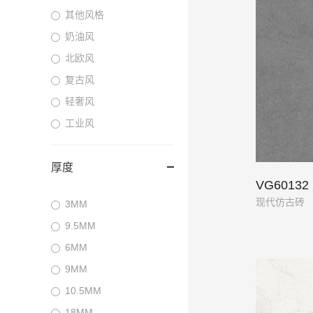
其他风格
奶油风
北欧风
复古风
轻奢风
工业风
厚度
VG6013
现代仿古砖
3MM
9.5MM
6MM
9MM
10.5MM
18MM