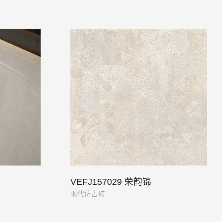
VEFJ157029 荣韵锦
现代仿古砖