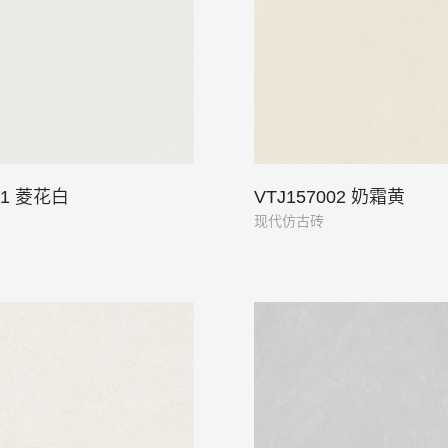
01 菱花白
VTJ157002 奶霜黄
现代仿古砖