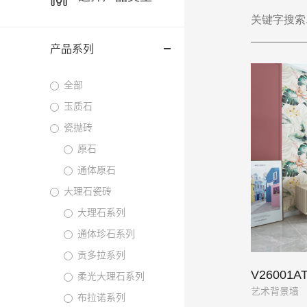
产品系列
全部
玉质石
瓷抛砖
原石
通体原石
大理石瓷砖
大理石系列
通体珍石系列
贡多拉系列
V26001A
柔光大理石系列
艺术背景墙
布拉诺系列