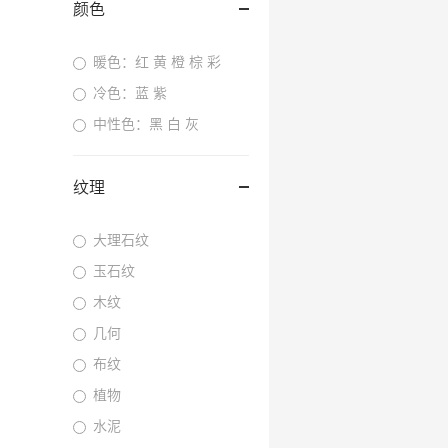
颜色
暖色：红 黄 橙 棕 彩
冷色：蓝 紫
中性色：黑 白 灰
纹理
大理石纹
玉石纹
木纹
几何
布纹
植物
水泥