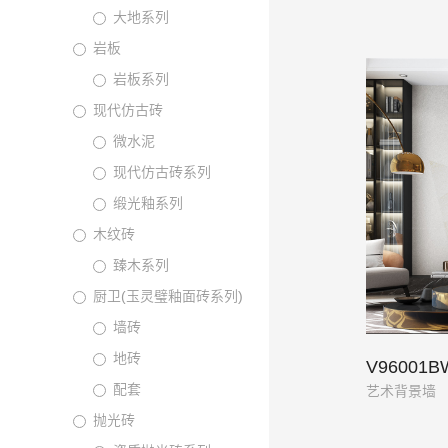
大地系列
岩板
岩板系列
现代仿古砖
微水泥
现代仿古砖系列
缎光釉系列
木纹砖
臻木系列
厨卫(玉灵璧釉面砖系列)
墙砖
地砖
V96001B
配套
艺术背景墙
抛光砖