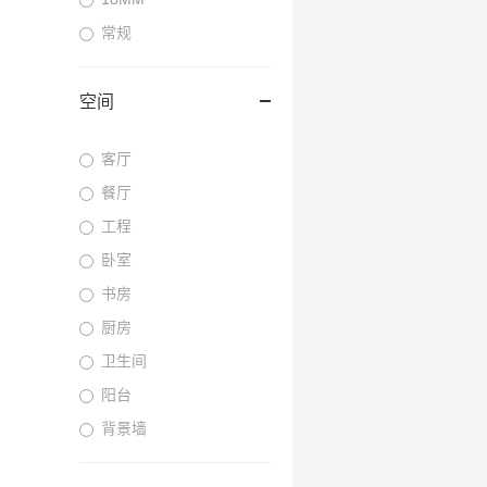
常规
空间
客厅
餐厅
工程
卧室
书房
厨房
卫生间
阳台
背景墙