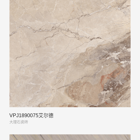
VPJ1890075艾尔德
大理石瓷砖