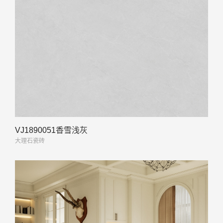
VJ1890051香雪浅灰
大理石瓷砖